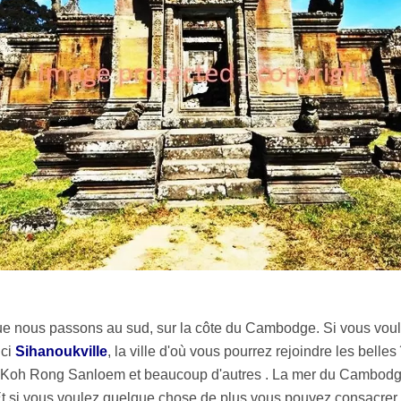
 nous passons au sud, sur la côte du Cambodge. Si vous voule
ici
Sihanoukville
, la ville d'où vous pourrez rejoindre les bell
isé Koh Rong Sanloem et beaucoup d'autres . La mer du Cambodg
t si vous voulez quelque chose de plus vous pouvez consacrer à