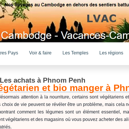
tres Pays
Voir & faire
Les Temples
Les régions
. Les achats à Phnom Penh
égétarien et bio manger à Ph
ésormais attention à la nourriture, certains sont végétariens e
 ces choix de vie peuvent se révéler être un problème, mais ce
montrant comment les légumes sont un élément essentiel, m
inent végétariens et des magasins où vous pouvez acheter des al
triés.