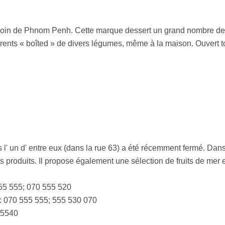
n loin de Phnom Penh. Cette marque dessert un grand nombre d
férents « boîted » de divers légumes, même à la maison. Ouvert 
 l' un d' entre eux (dans la rue 63) a été récemment fermé. Dan
 produits. Il propose également une sélection de fruits de mer e
555 555; 070 555 520
: 070 555 555; 555 530 070
55540