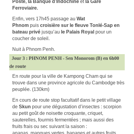
Poste, la Banque d’Indochine
et
la Gare
Ferroviaire.
Enfin, vers 17h45 passage au
Wat
Phnom
puis
croisière sur le fleuve Tonlé-Sap en
bateau privé
jusqu’au
le Palais Royal
pour un
coucher de soleil.
Nuit à Phnom Penh.
Jour 3 : PHNOM PENH - Sen Monorom (B) en 6h00
de route
En route pour la ville de Kampong Cham qui se
trouve dans une province agricole du Cambodge très
peuplée. (130km)
En cours de route stop facultatif dans le petit village
de
Skun
pour une dégustation d’insectes : scorpion
au petit goût de noisette croquante, criquet,
sauterelles, fourmis fermentées ; mais aussi des
fruits frais ou sec suivant la saison :
ananas, mangues vertes, bananes et autres fruits