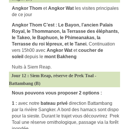
Angkor Thom
et
Angkor Wat
les visites principales
de ce jour
Angkor Thom C’est : Le Bayon, l’ancien Palais
Royal, le Thommanon, la Terrasse des éléphants,
le Takeo, le Baphuon, le Phimeanakas, la
Terrasse du roi lépreux, et le Tanei.
C
ontinuation
vers 15h00 avec
Angkor Wat
et
coucher de
soleil
depuis le
mont Bakheng
Nuits à Siem Reap.
Jour 12 : Siem Reap, réserve de Prek Toal -
Battambang (B)
Nous pouvons vous proposer 2 options :
1 :
avec notre
bateau privé
direction Battambang
par la rivière Sangker. A bord des hamacs sont dispo
pour la sieste. Durant le trajet vous découvrirez Prek
Toal une réserve ornithologique, passage via la forêt
inondée.