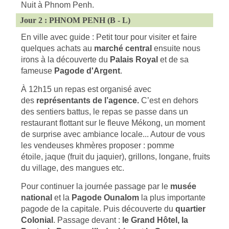
Nuit à Phnom Penh.
Jour 2 : PHNOM PENH (B - L)
En ville avec guide : Petit tour pour visiter et faire
quelques achats au
marché central
ensuite nous
irons à la découverte du
Palais Royal
et de sa
fameuse
Pagode d'Argent
.
À 12h15 un repas est organisé avec
des
représentants de l’agence.
C’est en dehors
des sentiers battus, le repas se passe dans un
restaurant flottant sur le fleuve Mékong, un moment
de surprise avec ambiance locale... Autour de vous
les vendeuses khmères proposer : pomme
étoile, jaque (fruit du jaquier), grillons, longane, fruits
du village, des mangues etc.
Pour continuer la journée passage par le
musée
national
et la
Pagode Ounalom
la plus importante
pagode de la capitale. Puis découverte du
quartier
Colonial
. Passage devant :
le Grand Hôtel, la