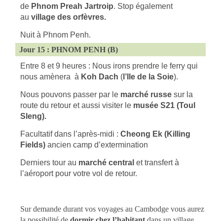
de
Phnom Preah Jartroip
. Stop également
au
village des orfèvres.
Nuit à Phnom Penh.
Jour 15 : PHNOM PENH (B)
Entre 8 et 9 heures : Nous irons prendre le ferry qui
nous amènera à
Koh Dach
(
l’Ile de la Soie
).
Nous pouvons passer par le
marché russe
sur la
route du retour et aussi visiter le
musée S21 (Toul
Sleng).
Facultatif dans l’après-midi :
Cheong Ek
(Killing
Fields)
ancien camp d’extermination
Derniers tour au
marché central
et transfert à
l’aéroport pour votre vol de retour.
Sur demande durant vos voyages au Cambodge vous aurez
la possibilité de
dormir chez l’habitant
dans un village