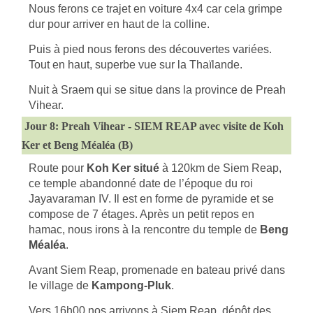
Nous ferons ce trajet en voiture 4x4 car cela grimpe
dur pour arriver en haut de la colline.
Puis à pied nous ferons des découvertes variées.
Tout en haut, superbe vue sur la Thaïlande.
Nuit à Sraem qui se situe dans la province de Preah
Vihear.
Jour 8: Preah Vihear -
SIEM REAP avec visite
de Koh
Ker et Beng Méaléa (B)
Route pour
Koh Ker situé
à 120km de Siem Reap,
ce temple abandonné date de l’époque du roi
Jayavaraman IV. Il est en forme de pyramide et se
compose de 7 étages. Après un petit repos en
hamac, nous irons à la rencontre du temple de
Beng
Méaléa
.
Avant Siem Reap, promenade en bateau privé dans
le village de
Kampong-Pluk
.
Vers 16h00 nos arrivons à Siem Reap, dépôt des