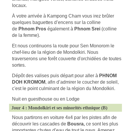
locaux.
À votre arrivée à Kampong Cham vous irez brûler
quelques baguettes d’encens sur la colline
de
Phnom Pros
également à
Phnom Srei
(colline
de la femme).
Et nous continuons la route pour Sen Monorom le
chef-lieu de la région de Mondolkiri. Nous
traverserons une forêt couverte d'orchidées de toutes
sortes.
Dépôt des valises puis départ pour aller à
PHNOM
DOH KROMOM
, afin d’admirer le coucher de soleil,
c'est le point culminant de la région du Mondolkiri.
Nuit en guesthouse ou en Lodge
Jour 4 : Mondolkiri et ses minorités ethnique (B)
Nous partirons en voiture 4x4 par les pistes afin de
découvrir les cascades
de
Bousra,
ce sont les plus
importantes chutes d’eau de tout le pays. Amenez