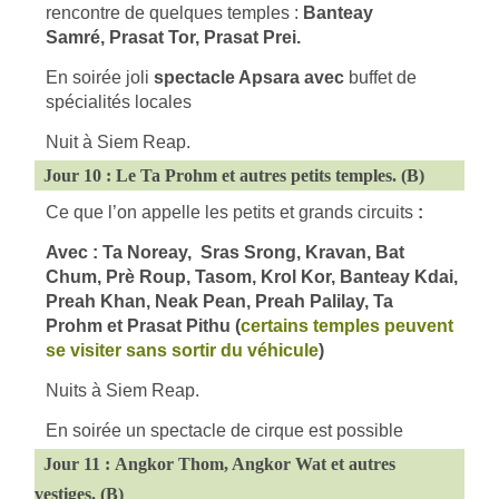
rencontre de quelques temples :
Banteay
Samré,
Prasat Tor, Prasat Prei.
En soirée joli
spectacle Apsara avec
buffet de
spécialités locales
Nuit à Siem Reap.
Jour 10 : Le Ta Prohm et autres petits temples. (B)
Ce que l’on appelle les petits et grands circuits
:
Avec : Ta Noreay, Sras Srong, Kravan, Bat
Chum, Prè Roup, Tasom, Krol Kor, Banteay Kdai,
Preah Khan,
Neak Pean, Preah Palilay, Ta
Prohm et Prasat Pithu (
certains temples peuvent
se visiter sans sortir du véhicule
)
Nuits à Siem Reap.
En soirée un spectacle de cirque est possible
Jour 11 : Angkor Thom, Angkor Wat et autres
vestiges. (B)