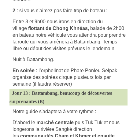
2 :
si vous n'aimez pas faire trop de bateau :
Entre 8 et 9h00 nous irons en direction du
village
flottant de Chong Khnéas
, balade de 2h00
en bateau notre véhicule vous attendra pour prendre
la route qui vous amènera à Battambang. Temps
libre ou début des visites prévues le lendemain.
Nuit à Battambang.
En soirée :
l’orphelinat de Phare Ponleu Selpak
organise des soirées cirque plusieurs fois par
semaine (il faudra réserver)
Jour 13 : Battambang, beaucoup de découvertes
surprenantes (B)
Notre guide s'adaptera à votre rythme :
D’abord le
marché centrale
puis Tuk Tuk et nous
longerons la rivière Sangké direction
les
communautés Cham et Khmer et ensuite