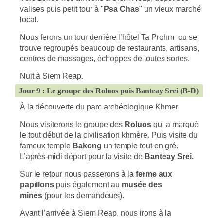
valises puis petit tour à "
Psa Chas
" un vieux marché
local.
Nous ferons un tour derrière l’hôtel Ta Prohm ou se
trouve regroupés beaucoup de restaurants, artisans,
centres de massages, échoppes de toutes sortes.
Nuit à Siem Reap.
Jour 9 : Le groupe des Roluos puis Banteay Srei (B-D)
À la découverte du parc archéologique Khmer.
Nous visiterons le groupe des
Roluos
qui a marqué
le tout début de la civilisation khmère. Puis visite du
fameux temple
Bakong
un temple tout en gré.
L’après-midi départ pour la visite de
Banteay Srei.
Sur le retour nous passerons
à la
ferme aux
papillons
puis également au
musée des
mines
(pour les demandeurs).
Avant l’arrivée à Siem Reap, nous irons à la