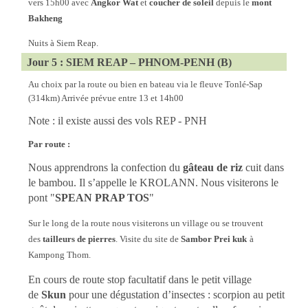
vers 15h00 avec
Angkor Wat
et
coucher de soleil
depuis le
mont
Bakheng
Nuits à Siem Reap.
Jour 5 : SIEM REAP – PHNOM-PENH (B)
Au choix par la route ou bien en bateau via le fleuve Tonlé-Sap
(314km) Arrivée prévue entre 13 et 14h00
Note : il existe aussi des vols REP - PNH
Par route :
Nous apprendrons la confection du
gâteau de riz
cuit dans
le bambou. Il s’appelle le KROLANN. Nous visiterons le
pont "
SPEAN PRAP TOS
"
Sur le long de la route nous visiterons un village ou se trouvent
des
tailleurs de pierres
. Visite du site de
Sambor Prei kuk
à
Kampong Thom.
En cours de route stop facultatif dans le petit village
de
Skun
pour une dégustation d’insectes : scorpion au petit