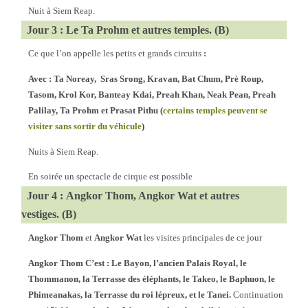
Nuit à Siem Reap.
Jour 3 : Le Ta Prohm et autres temples. (B)
Ce que l’on appelle les petits et grands circuits
:
Avec : Ta Noreay, Sras Srong, Kravan, Bat Chum, Prè Roup,
Tasom, Krol Kor, Banteay Kdai, Preah Khan, Neak Pean, Preah
Palilay, Ta Prohm et Prasat Pithu (
certains temples peuvent se
visiter sans sortir du véhicule
)
Nuits à Siem Reap.
En soirée un spectacle de cirque est possible
Jour 4 : Angkor Thom, Angkor Wat et autres
vestiges. (B)
Angkor Thom
et
Angkor Wat
les visites principales de ce jour
Angkor Thom C’est : Le Bayon, l’ancien Palais Royal, le
Thommanon, la Terrasse des éléphants, le Takeo, le Baphuon, le
Phimeanakas, la Terrasse du roi lépreux, et le Tanei.
Continuation