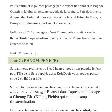
Pour continuer la journée passage par le
musée national
et la
Pagode
Ounalom
la plus importante pagode de la capitale. Puis découverte
du
quartier Colonial
. Passage devant :
le Grand Hôtel, la Poste, la
Banque d’Indochine
et
la Gare Ferroviaire.
Enfin, vers 17h45 passage au
Wat Phnom
puis
croisière sur le
fleuve Tonlé-Sap en bateau privé
jusqu’au
le Palais Royal
pour un
coucher de soleil.
Nuit à Phnom Penh.
Jour 7 : PHNOM-PENH (B)
Suivant votre rythme entre 8 et 9 heures : nous irons prendre le ferry
pour
l’Ile de la Soie
appelée aussi
Koh Dach,
vous pouvez passer
entre 2 et 4h00 sur l'ile.
Sur le retour passage au
marché russe
, et si cela vous dit, visite du
Et aussi dans l'après-midi passage
musée S21 «
Toul Sleng
».
à
Cheong Ek (K
illing Fields)
qui était un camp
d’extermination
Derniers achats avant de prendre l'avion au
marché central,
puis