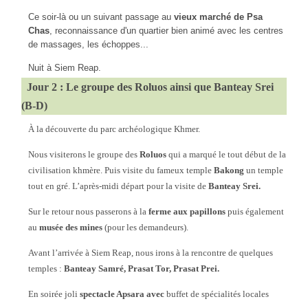
Ce soir-là ou un suivant passage au
vieux marché de Psa
Chas
, reconnaissance d'un quartier bien animé avec les centres
de massages, les échoppes...
Nuit à Siem Reap.
Jour 2 : Le groupe des Roluos ainsi que Banteay Srei
(B-D)
À la découverte du parc archéologique Khmer.
Nous visiterons le groupe des
Roluos
qui a marqué le tout début de la
civilisation khmère. Puis visite du fameux temple
Bakong
un temple
tout en gré. L’après-midi départ pour la visite de
Banteay Srei.
Sur le retour nous passerons à la
ferme aux papillons
puis également
au
musée des mines
(pour les demandeurs).
Avant l’arrivée à Siem Reap, nous irons à la rencontre de quelques
temples :
Banteay Samré, Prasat Tor, Prasat Prei.
En soirée joli
spectacle Apsara avec
buffet de spécialités locales