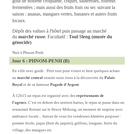
goût de noisette croquante, criquet, sauterelles, fourmis
fermentées ; mais aussi des fruits frais ou sec suivant la
saison : ananas, mangues vertes, bananes et autres fruits
locaux.
Dépôt des valises à l'hôtel puis passage au marché
du
marché russe
. Facultatif :
Toul Sleng (musée du
génocide)
Nuit à Phnom Penh.
Jour 6 : PHNOM-PENH (B)
En ville avec guide : Petit tour pour visiter et faire quelques achats
au
marché central
ensuite nous irons à la découverte du
Palais
Royal
et de sa fameuse
Pagode d'Argent
.
À 12h15 un repas est organisé avec des
représentants de
l’agence.
C’est en dehors des sentiers battus, le repas se passe dans un
restaurant flottant sur le fleuve Mékong, un moment de surprise avec
ambiance locale... Autour de vous les vendeuses khmères proposer :
pomme étoile, jaque (fruit du jaquier), grillons, longane, fruits du
village, des mangues etc.