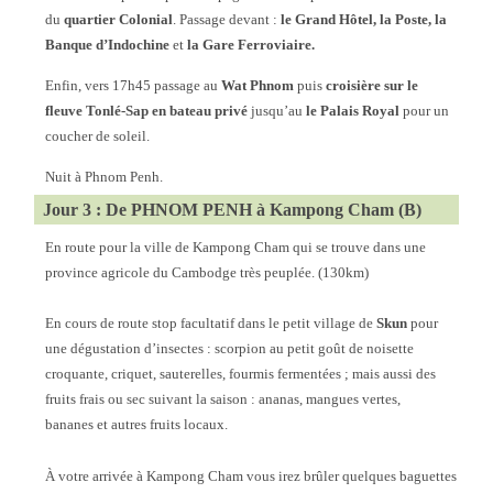
du
quartier Colonial
. Passage devant :
le Grand Hôtel, la Poste, la
Banque d’Indochine
et
la Gare Ferroviaire.
Enfin, vers 17h45 passage au
Wat Phnom
puis
croisière sur le
fleuve Tonlé-Sap en bateau privé
jusqu’au
le Palais Royal
pour un
coucher de soleil.
Nuit à Phnom Penh.
Jour 3 : De PHNOM PENH à Kampong Cham (B)
En route pour la ville de Kampong Cham qui se trouve dans une
province agricole du Cambodge très peuplée. (130km)
En cours de route stop facultatif dans le petit village de
Skun
pour
une dégustation d’insectes : scorpion au petit goût de noisette
croquante, criquet, sauterelles, fourmis fermentées ; mais aussi des
fruits frais ou sec suivant la saison : ananas, mangues vertes,
bananes et autres fruits locaux.
À votre arrivée à Kampong Cham vous irez brûler quelques baguettes