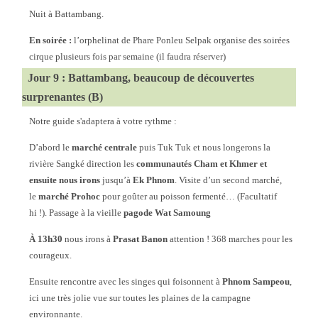
Nuit à Battambang.
En soirée :
l’orphelinat de Phare Ponleu Selpak organise des soirées
cirque plusieurs fois par semaine (il faudra réserver)
Jour 9 : Battambang, beaucoup de découvertes
surprenantes (B)
Notre guide s'adaptera à votre rythme :
D’abord le
marché centrale
puis Tuk Tuk et nous longerons la
rivière Sangké direction les
communautés Cham et Khmer et
ensuite nous irons
jusqu’à
Ek Phnom
. Visite d’un second marché,
le
marché Prohoc
pour goûter au poisson fermenté… (Facultatif
hi !). Passage à la vieille
pagode Wat Samoung
À 13h30
nous irons à
Prasat Banon
attention ! 368 marches pour les
courageux.
Ensuite rencontre avec les singes qui foisonnent à
Phnom Sampeou
,
ici une très jolie vue sur toutes les plaines de la campagne
environnante.