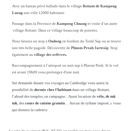
Avec un bateau privé ballade dans le village
flottant de Kampong
Luong
une ville 12000 habitants
Passage dans la Province de
Kampong Chnang
et visite d’un autre
village flottant. Dans ce village beaucoup de poteries.
Nous faisons un stop à
Oudong
en bordure du Tonlé Sap ou se trouve
une très belle pagode. Découverte de
Phnom Preah Jartroip
. Stop
également au
village des orfèvres.
Raccompagnement à l’aéroport ou nuit sup à Phnom Penh. Si le vol
est avant 19h00 vous prolongez d'une nuit.
Sur demande durant vos voyages au Cambodge vous aurez la
possibilité de
dormir chez l’habitant
dans un village flottant,
l’abord des temples, en campagne... Aussi location de
vélo, de tuk
tuk
, des
cours de cuisine gratuits
… Aucun de rythme imposé, c vous
qui donnez la cadence.
Le prix de ce circuit (Réf : KC10) est visible ici mais vous devez