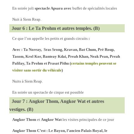
En soirée joli
spectacle Apsara avec
buffet de spécialités locales
Nuit à Siem Reap.
Jour 6 : Le Ta Prohm et autres temples. (B)
Ce que l’on appelle les petits et grands circuits
:
Avec : Ta Noreay, Sras Srong, Kravan, Bat Chum, Prè Roup,
Tasom, Krol Kor, Banteay Kdai, Preah Khan, Neak Pean, Preah
Palilay, Ta Prohm et Prasat Pithu (
certains temples peuvent se
visiter sans sortir du véhicule
)
Nuits à Siem Reap.
En soirée un spectacle de cirque est possible
Jour 7 : Angkor Thom, Angkor Wat et autres
vestiges. (B)
Angkor Thom
et
Angkor Wat
les visites principales de ce jour
Angkor Thom C’est : Le Bayon, l’ancien Palais Royal, le