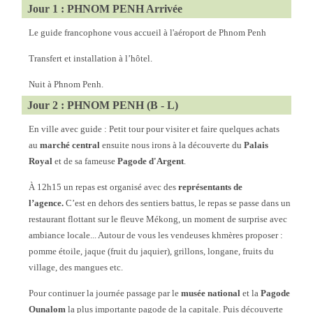
Jour 1 : PHNOM PENH Arrivée
Le guide francophone vous accueil à l'aéroport de Phnom Penh
Transfert et installation à l’hôtel.
Nuit à Phnom Penh.
Jour 2 : PHNOM PENH (B - L)
En ville avec guide : Petit tour pour visiter et faire quelques achats
au
marché central
ensuite nous irons à la découverte du
Palais
Royal
et de sa fameuse
Pagode d'Argent
.
À 12h15 un repas est organisé avec des
représentants de
l’agence.
C’est en dehors des sentiers battus, le repas se passe dans un
restaurant flottant sur le fleuve Mékong, un moment de surprise avec
ambiance locale... Autour de vous les vendeuses khmères proposer :
pomme étoile, jaque (fruit du jaquier), grillons, longane, fruits du
village, des mangues etc.
Pour continuer la journée passage par le
musée national
et la
Pagode
Ounalom
la plus importante pagode de la capitale. Puis découverte