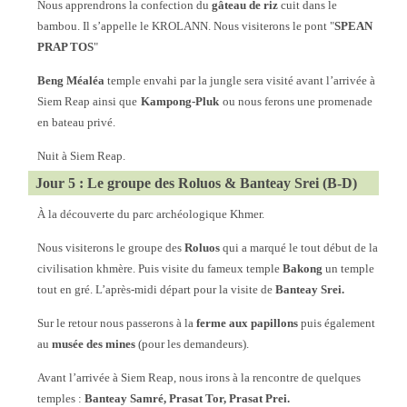
Nous apprendrons la confection du
gâteau de riz
cuit dans le
bambou. Il s’appelle le KROLANN. Nous visiterons le pont "
SPEAN
PRAP TOS
"
Beng Méaléa
temple envahi par la jungle sera visité avant l’arrivée à
Siem Reap ainsi que
Kampong-Pluk
ou nous ferons une promenade
en bateau privé.
Nuit à Siem Reap.
Jour 5 : Le groupe des Roluos & Banteay Srei (B-D)
À la découverte du parc archéologique Khmer.
Nous visiterons le groupe des
Roluos
qui a marqué le tout début de la
civilisation khmère. Puis visite du fameux temple
Bakong
un temple
tout en gré. L’après-midi départ pour la visite de
Banteay Srei.
Sur le retour nous passerons à la
ferme aux papillons
puis également
au
musée des mines
(pour les demandeurs).
Avant l’arrivée à Siem Reap, nous irons à la rencontre de quelques
temples :
Banteay Samré, Prasat Tor, Prasat Prei.