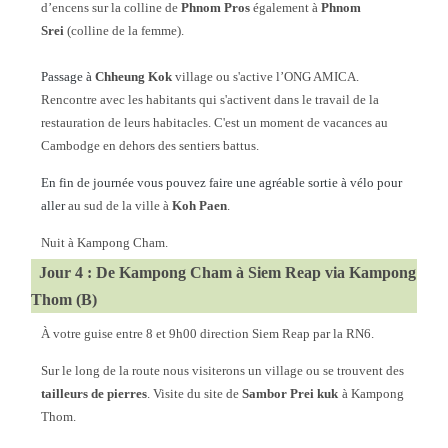
d’encens sur la colline de
Phnom Pros
également à
Phnom
Srei
(colline de la femme).
Passage à
Chheung Kok
village ou s'active l’ONG AMICA.
Rencontre avec les habitants qui s'activent dans le travail de la
restauration de leurs habitacles. C'est un moment de vacances au
Cambodge en dehors des sentiers battus.
En fin de journée vous pouvez faire une agréable sortie à vélo pour
aller
au sud de la ville à
Koh Paen
.
Nuit à Kampong Cham.
Jour 4 : De Kampong Cham à Siem Reap via Kampong
Thom (B)
À votre guise entre 8 et 9h00 direction Siem Reap par la RN6.
Sur le long de la route nous visiterons un village ou se trouvent des
tailleurs de pierres
. Visite du site de
Sambor Prei kuk
à Kampong
Thom.