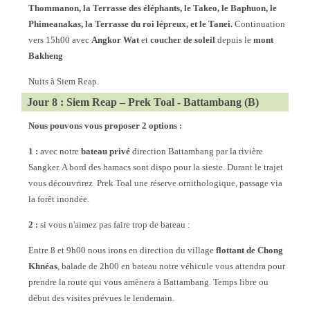
Thommanon, la Terrasse des éléphants, le Takeo, le Baphuon, le
Phimeanakas, la Terrasse du roi lépreux, et le Tanei.
Continuation
vers 15h00 avec
Angkor Wat
et
coucher de soleil
depuis le
mont
Bakheng
Nuits à Siem Reap.
Jour 8 : Siem Reap – Prek Toal - Battambang (B)
Nous pouvons vous proposer 2 options :
1 :
avec notre
bateau privé
direction Battambang par la rivière
Sangker. A bord des hamacs sont dispo pour la sieste. Durant le trajet
vous découvrirez Prek Toal une réserve ornithologique, passage via
la forêt inondée.
2 :
si vous n'aimez pas faire trop de bateau :
Entre 8 et 9h00 nous irons en direction du village
flottant de Chong
Khnéas
, balade de 2h00 en bateau notre véhicule vous attendra pour
prendre la route qui vous amènera à Battambang. Temps libre ou
début des visites prévues le lendemain.