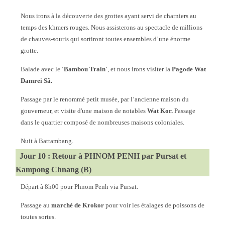
Nous irons à la découverte des grottes ayant servi de charniers au
temps des khmers rouges. Nous assisterons au spectacle de millions
de chauves-souris qui sortiront toutes ensembles d’une énorme
grotte.
Balade avec le ‘
Bambou Train
’, et nous irons visiter la
Pagode Wat
Damrei Sã.
Passage par le renommé petit musée, par l’ancienne maison du
gouverneur, et visite d'une maison de notables
Wat Kor.
Passage
dans le quartier composé de nombreuses maisons coloniales.
Nuit à Battambang.
Jour 10 : Retour à PHNOM PENH par Pursat et
Kampong Chnang (B)
Départ à 8h00 pour Phnom Penh via Pursat.
Passage au
marché de Krokor
pour voir les étalages de poissons de
toutes sortes.